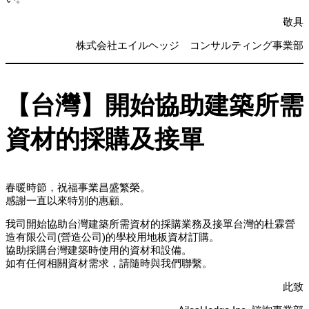
敬具
株式会社エイルヘッジ コンサルティング事業部
【台灣】開始協助建築所需
資材的採購及接單
春暖時節，祝福事業昌盛繁榮。
感謝一直以來特別的惠顧。
我司開始協助台灣建築所需資材的採購業務及接單台灣的杜霖營
造有限公司(營造公司)的學校用地板資材訂購。
協助採購台灣建築時使用的資材和設備。
如有任何相關資材需求，請隨時與我們聯繫。
此致